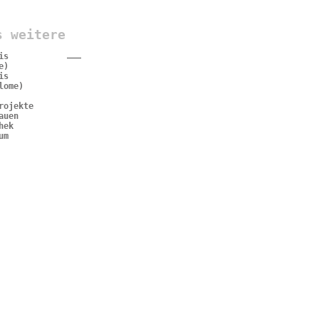
s weitere
is
e)
is
lome)
rojekte
auen
hek
um