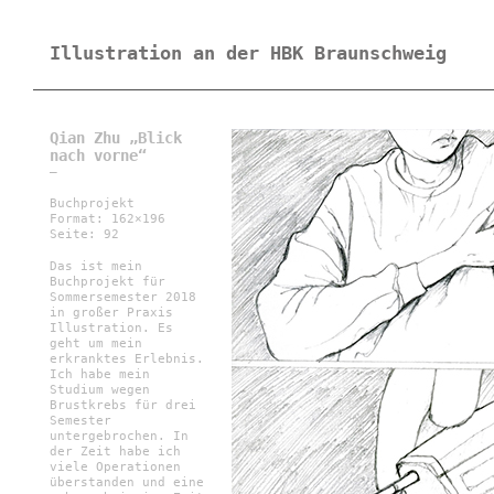
Illustration an der HBK Braunschweig
Qian Zhu „Blick
nach vorne“
—
Buchprojekt
Format: 162×196
Seite: 92
Das ist mein
Buchprojekt für
Sommersemester 2018
in großer Praxis
Illustration. Es
geht um mein
erkranktes Erlebnis.
Ich habe mein
Studium wegen
Brustkrebs für drei
Semester
untergebrochen. In
der Zeit habe ich
viele Operationen
überstanden und eine